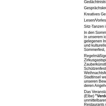
Gedächtnistr
Gesprächskr
Kreatives Ge
Lesen/Vorle
Sitz-Tanzen 
In den Somm
in unserem i
gelegenen Inn
und kulturell
Sommerfest, 
Regelmäßige
Zirkusgastspi
Zauberkünstl
Schützenfest
Weihnachtsfe
Stadtinsel w
unseren Bew
deren Angehö
Das Veransta
(Elbe)
"Verd
unmittelbare
Restaurants 