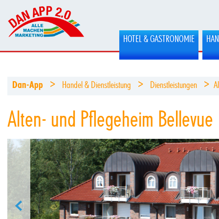
HOTEL & GASTRONOMIE
HAN
>
>
>
Dan-App
Handel & Dienstleistung
Dienstleistungen
A
Alten- und Pflegeheim Bellevue