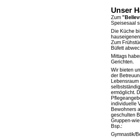
Unser H
Zum
"Belle
Speisesaal s
Die Küche bie
hauseigenen 
Zum Frühstüc
Büfett abwech
Mittags habe
Gerichten.
Wir bieten 
der Betreuun
Lebensraum a
selbstständi
ermöglicht. 
Pflegeangebo
individuelle
Bewohners an
geschulten B
Gruppen-wie 
Bsp.:
Gymnastik/