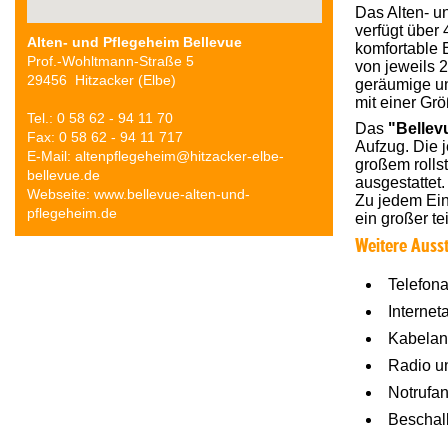
Das Alten- 
verfügt über
Alten- und Pflegeheim Bellevue
komfortable 
Prof.-Wohltmann-Straße 5
von jeweils 
29456 Hitzacker (Elbe)
geräumige u
mit einer Grö
Tel.: 0 58 62 - 94 11 70
Das
"Bellev
Fax: 0 58 62 - 94 11 717
Aufzug. Die 
E-Mail: altenpflegeheim@hitzacker-elbe-
großem roll
bellevue.de
ausgestattet.
Webseite: www.bellevue-alten-und-
Zu jedem Ein
pflegeheim.de
ein großer te
Weitere Auss
Telefon
Internet
Kabelan
Radio u
Notrufa
Beschal