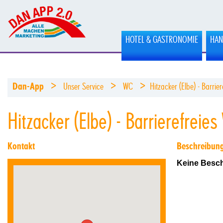
HOTEL & GASTRONOMIE
HAN
>
>
>
Dan-App
Unser Service
WC
Hitzacker (Elbe) - Barri
Hitzacker (Elbe) - Barrierefrei
Kontakt
Beschreibun
Keine Besch