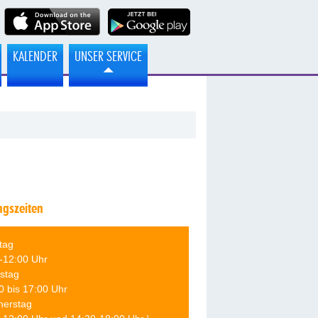
KALENDER
UNSER SERVICE
ngszeiten
tag
-12:00 Uhr
stag
0 bis 17:00 Uhr
nerstag