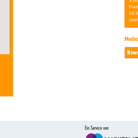
9:00
Frei
14:3
(wäh
Media
News
Ein Service von