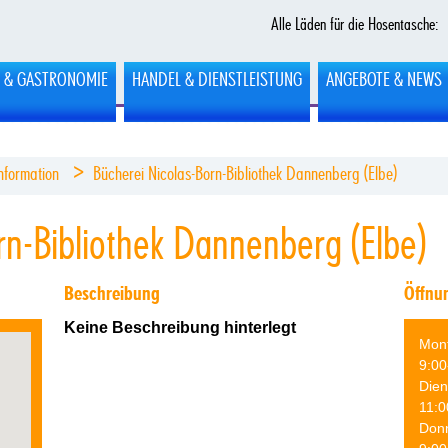
Alle Läden für die Hosentasche:
L & GASTRONOMIE
HANDEL & DIENSTLEISTUNG
ANGEBOTE & NEWS
>
information
Bücherei Nicolas-Born-Bibliothek Dannenberg (Elbe)
rn-Bibliothek Dannenberg (Elbe)
Beschreibung
Öffnu
Keine Beschreibung hinterlegt
Mon
9:00
Dien
11:0
Don