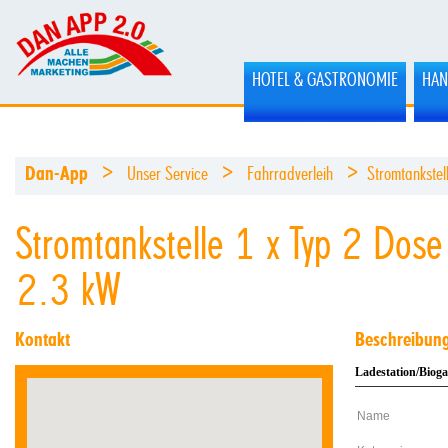
HOTEL & GASTRONOMIE
HAN
>
>
>
Dan-App
Unser Service
Fahrradverleih
Stromtankste
Stromtankstelle 1 x Typ 2 Do
2.3 kW
Kontakt
Beschreibun
Ladestation/Biog
Name