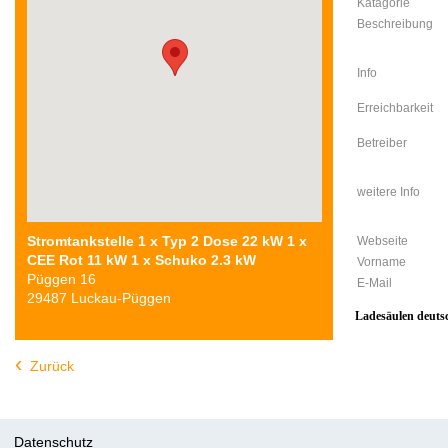
Katagorie
Beschreibung
Info
Erreichbarkeit
Betreiber
weitere Info
Stromtankstelle 1 x Typ 2 Dose 22 kW 1 x
Webseite
CEE Rot 11 kW 1 x Schuko 2.3 kW
Vorname
Püggen 16
E-Mail
29487 Luckau-Püggen
Ladesäulen deuts
Zurück
Datenschutz