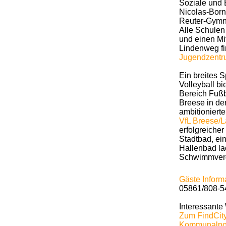
Soziale und 
Nicolas-Born
Reuter-Gymna
Alle Schulen
und einen Mi
Lindenweg fi
Jugendzentru
Ein breites S
Volleyball b
Bereich Fußb
Breese in d
ambitionier
VfL Breese/
erfolgreiche
Stadtbad, ei
Hallenbad la
Schwimmverg
Gäste Inform
05861/808-5
Interessante
Zum FindCit
Kommunalpol