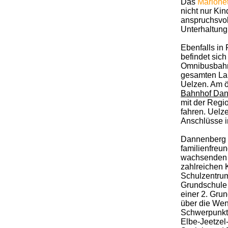
Das
Marione
nicht nur Ki
anspruchsvol
Unterhaltung
Ebenfalls in
befindet sich
Omnibusbahn
gesamten Lan
Uelzen. Am ö
Bahnhof Dan
mit der Regi
fahren. Uelz
Anschlüsse i
Dannenberg v
familienfreun
wachsenden 
zahlreichen 
Schulzentrum
Grundschule 
einer 2. Grun
über die Wen
Schwerpunkt 
Elbe-Jeetzel