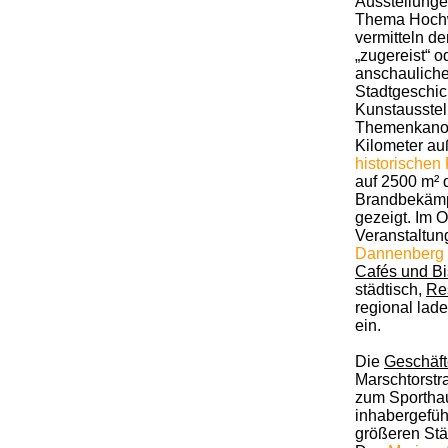
Ausstellunge
Thema Hochw
vermitteln d
„zugereist“ o
anschauliche
Stadtgeschi
Kunstausste
Themenkano
Kilometer au
historische
auf 2500 m² 
Brandbekämp
gezeigt. Im 
Veranstaltu
Dannenberg
Cafés und Bi
städtisch,
Re
regional lad
ein.
Die
Geschäft
Marschtorstr
zum Sportha
inhabergefüh
größeren Stä