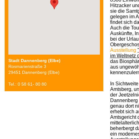
Hitzacker un
sie die Samt
gelegen im A
findet sich 
Auch die Tour
Auskünfte, I
bei der Urla
Obergeschoss
Ausstellung
im Weltnetz 
Stadt Dannenberg (Elbe)
das Biosphä
Rosmarienstraße 3
aus ungewöh
29451 Dannenberg (Elbe)
kennenzuler
In Sichtweite
Tel.: 0 58 61- 80 80
Amtsberg, ur
der Jeetzelni
Dannenberg (
genau dort n
erhebt sich 
Amtsgericht 
mittelalterli
beherbergt 
ein moderne